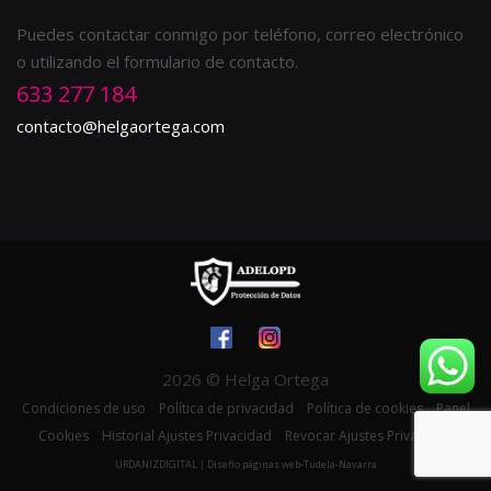
Puedes contactar conmigo por teléfono, correo electrónico
o utilizando el formulario de contacto.
633 277 184
contacto@helgaortega.com
2026 © Helga Ortega
Condiciones de uso
Política de privacidad
Política de cookies
Panel
Cookies
Historial Ajustes Privacidad
Revocar Ajustes Privacidad
URDANIZDIGITAL
|
Diseño páginas web-Tudela-Navarra