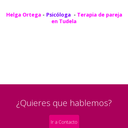
Helga Ortega
-
Psicóloga
-
Terapia de pareja
en Tudela
¿Quieres que hablemos?
Ir a Contacto