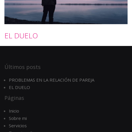
EL DUELO
Últimos posts
PROBLEMAS EN LA RELACIÓN DE PAREJA
EL DUELO
Páginas
Inicio
Sobre mi
Servicios