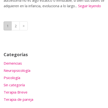
autoestima no es algo estático o inmutable; si bien sus bases se
adquieren en la infancia, evoluciona a lo largo...
Seguir leyendo
1
2
>
Categorías
Demencias
Neuropsicología
Psicología
Sin categoría
Terapia Breve
Terapia de pareja