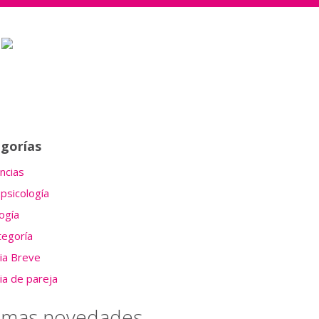
gorías
cias
psicología
ogía
tegoría
ia Breve
ia de pareja
timas novedades