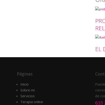
PRO
REL
EL
Páginas
Cont
Inicio
Puede
Sobre mi
correo
Servicios
de co
Terapia online
633 