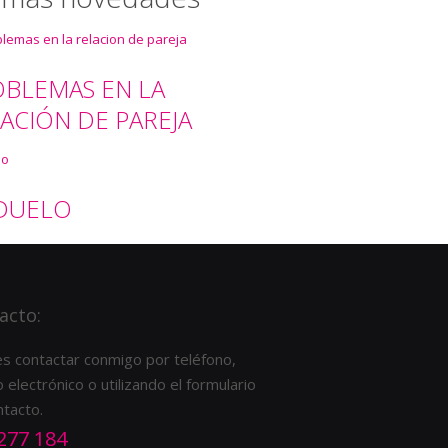
BLEMAS EN LA
ACIÓN DE PAREJA
 DUELO
acto:
s contactar conmigo por teléfono,
 electrónico o utilizando el formulario
ntacto.
277 184