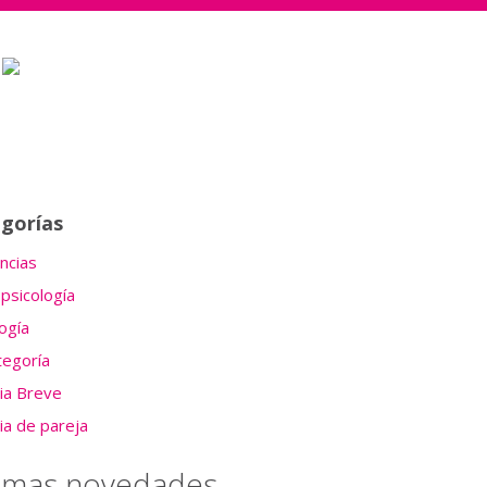
gorías
cias
psicología
ogía
tegoría
ia Breve
ia de pareja
timas novedades