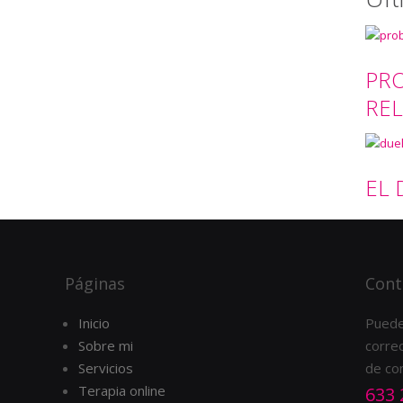
PRO
REL
EL
Páginas
Cont
Inicio
Puede
Sobre mi
correo
Servicios
de co
Terapia online
633 