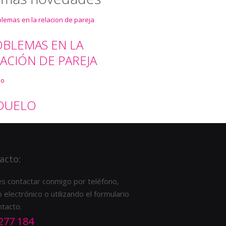
BLEMAS EN LA
ACIÓN DE PAREJA
 DUELO
acto:
s contactar conmigo por teléfono,
 electrónico o utilizando el formulario
ntacto.
277 184