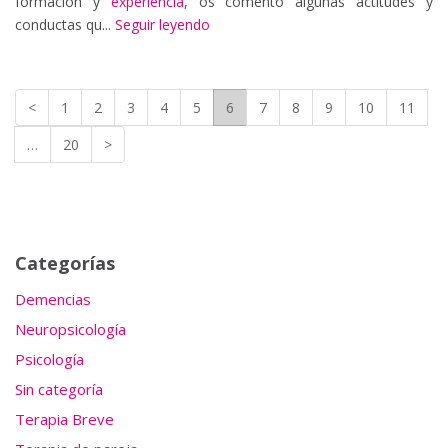
formación y
experiencia
, os comento algunas actitudes y
conductas qu...
Seguir leyendo
<
1
2
3
4
5
6
7
8
9
10
11
…
20
>
Categorías
Demencias
Neuropsicología
Psicología
Sin categoría
Terapia Breve